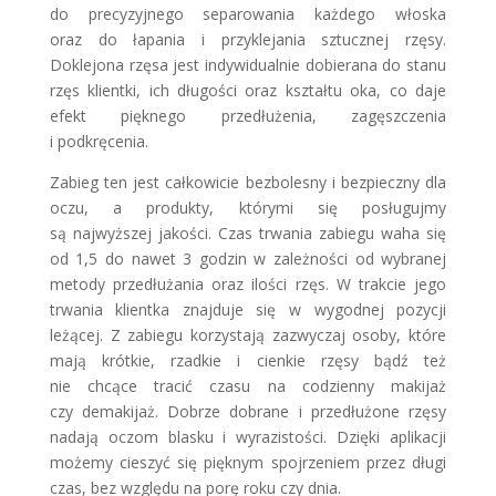
do precyzyjnego separowania każdego włoska
oraz do łapania i przyklejania sztucznej rzęsy.
Doklejona rzęsa jest indywidualnie dobierana do stanu
rzęs klientki, ich długości oraz kształtu oka, co daje
efekt pięknego przedłużenia, zagęszczenia
i podkręcenia.
Zabieg ten jest całkowicie bezbolesny i bezpieczny dla
oczu, a produkty, którymi się posługujmy
są najwyższej jakości. Czas trwania zabiegu waha się
od 1,5 do nawet 3 godzin w zależności od wybranej
metody przedłużania oraz ilości rzęs. W trakcie jego
trwania klientka znajduje się w wygodnej pozycji
leżącej. Z zabiegu korzystają zazwyczaj osoby, które
mają krótkie, rzadkie i cienkie rzęsy bądź też
nie chcące tracić czasu na codzienny makijaż
czy demakijaż. Dobrze dobrane i przedłużone rzęsy
nadają oczom blasku i wyrazistości. Dzięki aplikacji
możemy cieszyć się pięknym spojrzeniem przez długi
czas, bez względu na porę roku czy dnia.