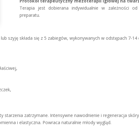
Protokół terapeutyczny mezoterapii igłowej na twarz 
Terapia jest dobierana indywidualnie w zależności 
preparatu.
z lub szyję składa się z 5 zabiegów, wykonywanych w odstępach 7-14 
łaściwej,
zczek,
kty starzenia zatrzymane. Intensywne nawodnienie i regeneracja skóry
mienna i elastyczna. Powraca naturalnie młody wygląd.