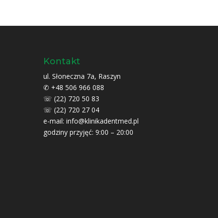
Kontakt
ul. Słoneczna 7a, Raszyn
✆
+48 506 966 088
☏
(22) 720 50 83
☏
(22) 720 27 04
e-mail:
info@klinikadentmed.pl
godziny przyjęć: 9:00 – 20:00