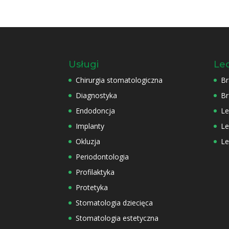
Usługi
Le
Chirurgia stomatologiczna
Br
Diagnostyka
Br
Endodoncja
Le
Implanty
Le
Okluzja
Le
Periodontologia
Profilaktyka
Protetyka
Stomatologia dziecięca
Stomatologia estetyczna